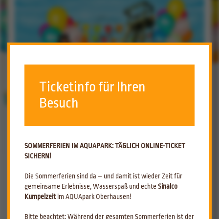
Ticketinfo für Ihren
Besuch
SOMMERFERIEN IM AQUAPARK: TÄGLICH ONLINE-TICKET
KINDERGEBURTSTAG
SICHERN!
Im AQUApark wird der Geburtstag zu
Die Sommerferien sind da – und damit ist wieder Zeit für
gemeinsame Erlebnisse, Wasserspaß und echte
Sinalco
einem außergewöhnlichen Erlebnis!
Kumpelzeit
im AQUApark Oberhausen!
Besonders in jungen Jahren gilt der Geburtstag als einer der
aufregendsten Tage. Kinder starten den Countdown, sind bereits
Bitte beachtet: Während der gesamten Sommerferien ist der