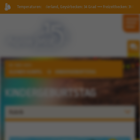
pool, Kinderland, Geysirbecken: 34 Grad +++ Freizeitbecken: 31 Grad +++ Außenbecke
Temperaturen:
SIE SIND HIER:
KLEINER KUMPEL
KINDERGEBURTSTAG
KINDERGEBURTSTAG
Rubrik