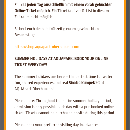
Wochen im Voraus euphorisch und träumen von ihrem ganz
Eintritt
jeden Tag ausschließlich mit einem vorab gebuchten
persönlichen Tag. Es erfüllt sie mit großem Glück und Stolz, ein
Online-Ticket
möglich. Ein Ticketkauf vor Ort ist in diesem
weiteres Jahr älter zu werden.
Zeitraum nicht möglich.
Für Eltern und Kinder ist es oft das größte Anliegen, dass der
Sichert euch deshalb frühzeitig euren gewünschten
Kindergeburtstag sowohl beim Geburtstagskind als auch bei seinen
Besuchstag:
Freunden eine langanhaltende, positive Erinnerung hinterlässt. Jeder
Geburtstag soll einzigartig sein und noch Jahre später freudige
https://shop.aquapark-oberhausen.com
Erinnerungen wecken. Dieses Ziel verfolgen auch wir:
SUMMER HOLIDAYS AT AQUAPARK: BOOK YOUR ONLINE
Unser Bestreben ist es, dem Geburtstagskind und seinen Gästen
TICKET EVERY DAY!
einen unvergesslichen Tag zu schenken, der zugleich für die Eltern so
entspannt wie möglich gestaltet ist.
The summer holidays are here – the perfect time for water
fun, shared experiences and real
Sinalco Kumpelzeit
at
AQUApark Oberhausen!
Das wichtigste auf einen Blick!
Please note: Throughout the entire summer holiday period,
admission is only possible each day with a pre-booked online
I. Eckdaten
ticket. Tickets cannot be purchased on site during this period.
Please book your preferred visiting day in advance:
II. Geburtstagspakete