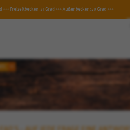
: 30 Grad +++
Schwimmbecken, Vereinsbecken, Rutsche
Q´S
FAQ´S - AUF JEDE FRAGE EINE ANTWO