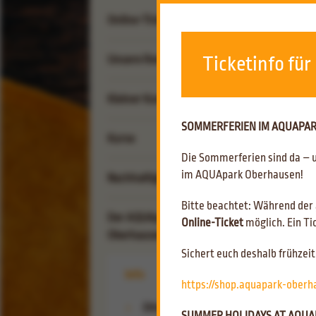
Online-Tickets
Unsere Reviere
Ticketinfo für
Erlebnis-Revier
Kleiner Kumpel
Rutschenparadies
Gastro-Revier
SOMMERFERIEN IM AQUAPARK
Kumpel-Club
Schachthalle
Kurse
Café & Bistro Zum Flöz
Sport-Revier
Die Sommerferien sind da – 
Kindergeburtstag
Kantine & Kiosk
Kinder-Kurse
im AQUApark Oberhausen!
Nachhaltigkeit
Freibad-Revier
Grabbis Baderegeln
Erwachsenen-Kurse
Bitte beachtet: Während der
Kommunikation
Der AQUApark
Online-Ticket
möglich. Ein Ti
Reha-Sport-Kurse
Oberhausen
Ökologisches
Sichert euch deshalb frühze
Soziales
Gutscheinshop
Info
https://shop.aquapark-ober
Ernährung
AQUApark Bademode
Öffnungszeiten