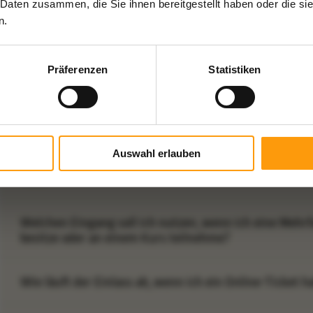
 Daten zusammen, die Sie ihnen bereitgestellt haben oder die s
n.
Kann ich im Online Shop zusätzliche Leistungen wie
Umkleideschränke oder Handtuchverleih hinzufügen?
Präferenzen
Statistiken
Alle Fragen zum Einlass in den Sommerferien
Auswahl erlauben
Welchen Eingang soll ich nutzen, wenn ich ein Online
habe?
Welchen Eingang soll ich nutzen, wenn ich eine Mehr
besitze oder an einem Kurs teilnehme?
Wie läuft der Einlass ab, wenn ich ein Online-Ticket h