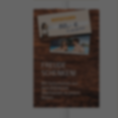
FREUDE
SCHENKEN!
Mit Gutscheinen aus
dem AQUApark
Oberhausen zu jedem
Anlass.