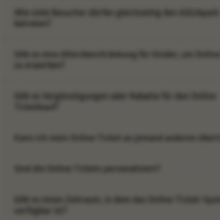
Wie viele Besucher dürfen gleichzeitig den AQUApark
betreten?
Gibt es eine Altersbeschränkung für Kinder, um Online
zu erwerben?
Gibt es Vergünstigungen oder Rabatte für den Online
Ticketkauf?
Kann ich mein Online Ticket an jemand anderen über
Sind die Online Tickets personalisiert?
Gibt es einen Zeitraum, in dem das Online-Ticket-Sys
verfügbar ist?