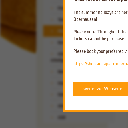
SUMMER HOLIDAYS AT AQUAP
Partner & Umgebung
Preise
The summer holidays are here
Bilder & Videos
Oberhausen!
Temperaturen
Wohnmobil-Stellplatz
FAQ´s
Please note: Throughout the e
Gruppenanmeldung
Tickets cannot be purchased o
Kontakt & Anfahrt
General Information
Please book your preferred vi
AQUApark Oberhausen als
Arbeitgeber
Basis informatie
https://shop.aquapark-ober
6 gute Gründe!
Newsletter
Offene Stellen
Impressum
Initiativbewerbung
weiter zur Webseite
Häufige Fragen
Datenschutz
Ansprechpartner & Kontakt
Aktuelles
AGB