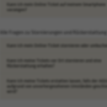
Kann ich mein Online Ticket auf meinem Smartphone
vorzeigen?
Alle Fragen zu Stornierungen und Rückerstattung
Kann ich mein Online-Ticket stornieren oder umbuch
Kann ich meine Tickets vor Ort stornieren und eine
Rückerstattung erhalten?
Kann ich meine Tickets erstatten lassen, falls der AQ
aufgrund von unvorhergesehenen Umständen geschl
wird?