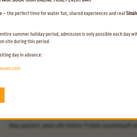
ARK: BOOK YOUR ONLINE TICKET EVERY DAY!
Alle Fragen rund um Ihre Buchung
 – the perfect time for water fun, shared experiences and real
Sinal
Wie erreiche ich den Online Shop für den Ticketkauf?
ntire summer holiday period, admission is only possible each day wit
n site during this period.
Ab wann kann ich Tickets online kaufen?
siting day in advance:
Kann ich auch vor Ort Tickets kaufen?
hausen.com
Wie lange im Voraus kann ich Tickets buchen?
Welche Ticketarten werden angeboten?
Was passiert, wenn alle Online-Tickets ausverkauft s