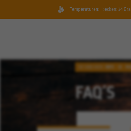
eysirbecken: 34 Grad +++ Freizeitbecken: 31 Grad +++ Außenbecken
Temperaturen:
SIE SIND HIER:
INFO
FA
FAQ´S