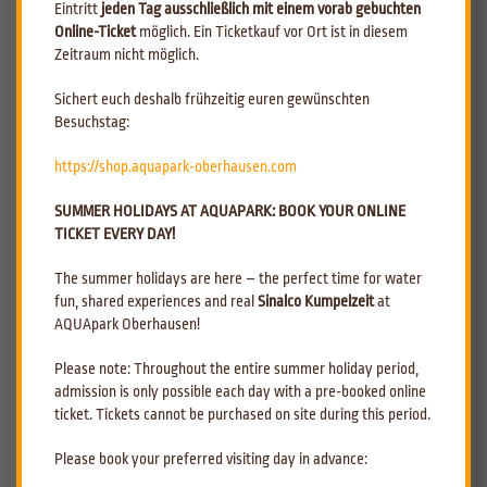
OBERHAUSEN.
Der AQUApark Oberhausen hat sein Tarifsystem seit 2018,
Eintritt
jeden Tag ausschließlich mit einem vorab gebuchten
also über fünf Jahre lang, unverändert beibehalten. Nach den
Online-Ticket
möglich. Ein Ticketkauf vor Ort ist in diesem
herausfordernden Jahren der Pandemie und den kontinuierlich
Zeitraum nicht möglich.
steigenden Personal- und Energiekosten ist der AQUApark nun
gezwungen, ähnlich wie andere vergleichbare Bäder im letzten Jahr, auf
Sichert euch deshalb frühzeitig euren gewünschten
die gestiegenen Kosten zu reagieren. Zukünftig wird das Erlebnisbad am
Besuchstag:
Westfield Centro seine Tarife um 1,00 € anheben. Die Familienkarte wird
um 6,00 € und der Wochenendzuschlag um 1,00 € erhöht.
https://shop.aquapark-oberhausen.com
Mehrfachkarten werden um 0,50 € je Eintritt angehoben.
SUMMER HOLIDAYS AT AQUAPARK: BOOK YOUR ONLINE
AQUApark-Betriebsleiter Jens Vatheuer betrachtet diese Maßnahme als
eine logische Konsequenz: „Die Preiserhöhung ist für unsere Gäste
TICKET EVERY DAY!
sicherlich keine erfreuliche Nachricht. Dennoch zwingen uns die
Preisentwicklungen im Bereich Betriebsmittel, Personal und Energie zu
The summer holidays are here – the perfect time for water
diesem Schritt. Wir haben lange Zeit an unserem Tarifsystem
fun, shared experiences and real
Sinalco Kumpelzeit
at
festgehalten, aber die Kostenentwicklung macht eine Erhöhung
AQUApark Oberhausen!
unumgänglich, um die steigenden Betriebskosten zumindest teilweise
auszugleichen.“ Es sei darauf hingewiesen, dass die letzte Preiserhöhung
Please note: Throughout the entire summer holiday period,
bereits fünf Jahre zurückliegt. In diesem Zeitraum wurden im AQUApark
admission is only possible each day with a pre-booked online
Oberhausen unter anderem die 3-bahnige Racer-Slide "Knappenrutsche"
ticket. Tickets cannot be purchased on site during this period.
errichtet und Angebote wie die beliebte, im Badeeintritt enthaltende
und somit kostenlose Wassergymnastik in den Badealltag integriert.
Please book your preferred visiting day in advance:
Diese Attraktivierung des Schwimmbadbesuchs sollen auch weiterhin