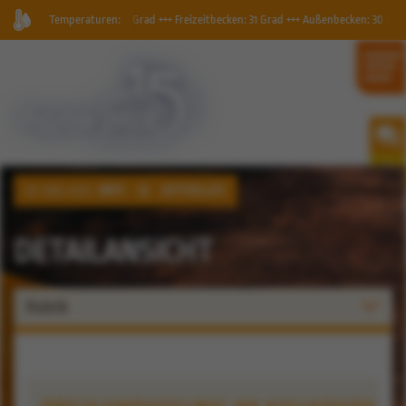
becken: 34 Grad +++ Freizeitbecken: 31 Grad +++ Außenbecken: 30 Grad +++
Temperaturen:
INFO
AKTUELLES
SIE SIND HIER:
DETAILANSICHT
Rubrik