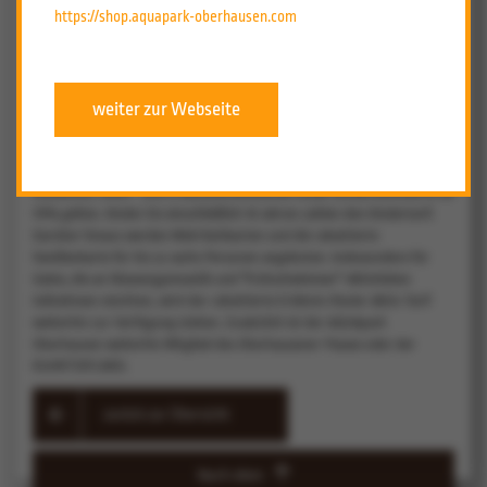
Bestand haben, wie Vatheuer betont: "Erst vorletzte Woche haben wir
https://shop.aquapark-oberhausen.com
die Familien-Pool-Party im Rahmen des normalen Eintrittspreises
realisiert und bei 2500 Gästen für einen spaßigen Tag gesorgt. Wir
wollen unser Angebot weiterhin attraktiv halten und für einen
abwechslungs- und erlebnisreichen Badealltag sorgen."
weiter zur Webseite
Im Tarifsystem des AQUApark Oberhausen wird es weiterhin rabattierte-
und Kombiangebote geben. Kinder bis 1 Meter Körpergröße erhalten
weiterhin kostenlosen Eintritt, während ermäßigte Tarife für Schüler,
Studenten, Wehr- und Ersatzdienstleistende sowie Schwerbehinderte ab
70% gelten. Kinder bis einschließlich 16 Jahren zahlen den Kindertarif.
Darüber hinaus werden Mehrfachkarten und die rabattierte
Familienkarte für bis zu sechs Personen angeboten. Insbesondere für
Gäste, die an Wassergymnastik und "Frühschwimmer"-Aktivitäten
teilnehmen möchten, wird der rabattierte Erlebnis-Revier Aktiv-Tarif
weiterhin zur Verfügung stehen. Zusätzlich ist der AQUApark
Oberhausen weiterhin Mitglied des Oberhausener-Passes oder der
RUHRTOP.CARD.
zurück zur Übersicht
Nach oben