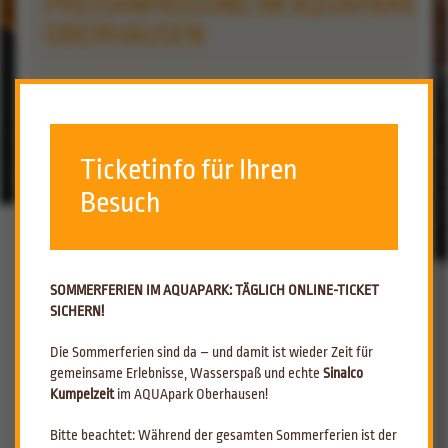
PREISANPASSUNG IM AQUAPARK
OBERHAUSEN
ZURÜCK ZUR ÜBERSICHT
09.05.2023
Ticketinfo für Ihren
Besuch
Preisanpassung im AQUApark
Oberhausen
Anpassung tritt am 01.06.2023 in Kraft
SOMMERFERIEN IM AQUAPARK: TÄGLICH ONLINE-TICKET
SICHERN!
Die AQUApark Oberhausen GmbH gibt bekannt, dass ab dem 1. Juni 2023
eine Preisanpassung ihres Tarifsystems vorgenommen wird. Die
Die Sommerferien sind da – und damit ist wieder Zeit für
Eintrittspreise werden um 1,00 € für alle Tarife angehoben, während
gemeinsame Erlebnisse, Wasserspaß und echte
Sinalco
Mehrfachkarten eine Erhöhung von 0,50 € je Eintritt erfahren. Diese
Kumpelzeit
im AQUApark Oberhausen!
Anpassung ist auf die steigenden Kosten im Bereich Betriebsmittel,
Energie und Personal zurückzuführen.
Bitte beachtet: Während der gesamten Sommerferien ist der