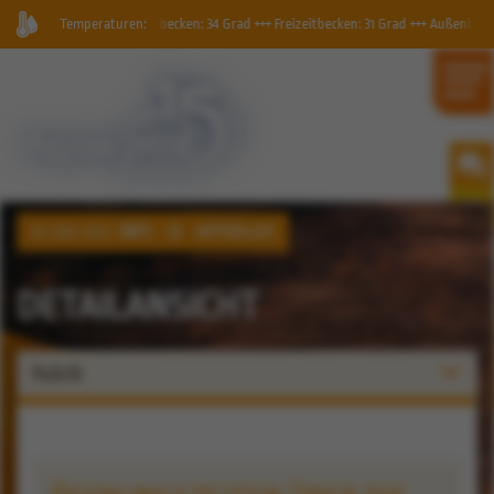
nd, Geysirbecken: 34 Grad +++ Freizeitbecken: 31 Grad +++ Außenbecken: 30 Grad +++
Temperaturen:
INFO
AKTUELLES
SIE SIND HIER:
DETAILANSICHT
Rubrik