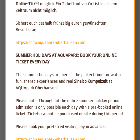
Online-Ticket
möglich. Ein Ticketkauf vor Ort ist in diesem
Zeitraum nicht möglich.
Da die Frage immer wieder aufkommt: Der AQUApark Oberhausen hat
Sichert euch deshalb frühzeitig euren gewünschten
über die Osterfeiertage, speziell an Karfreitag, Ostersonntag und
Besuchstag:
Ostermontag ganz normal, in der Zeit von 09.00 - 21.00 Uhr geöffnet.
Mit dabei natürlich unser „Erlebnis-Revier“ welches folgende Highlights
https://shop.aquapark-oberhausen.com
für Sie beinhaltet: Kinderspielbereich mit vielfältigsten Spielideen,
Wasserkaskaden aus zwei Loren ins Erlebnisbecken integriert, zwei riesig
SUMMER HOLIDAYS AT AQUAPARK: BOOK YOUR ONLINE
dimensionierte Whirlpools, die Geysire, dazu der Gegenstromkanal –
TICKET EVERY DAY!
wer Wasserspaß sucht, findet ihn hier. Für Sie steht außerdem parat:
Unsere neue gigantische Knappenrutsche. Schauen Sie doch einfach mal
The summer holidays are here – the perfect time for water
vorbei. Wir freuen uns auf Ihren Besuch.
fun, shared experiences and real
Sinalco Kumpelzeit
at
Auch in unserem Café & Bistro "Zum Flöz" ist das Speisen möglich!
AQUApark Oberhausen!
Probieren Sie doch mal unser Frühstücksbrunch aus, welches mit seiner
riesen Auswahl überzeugt.
Please note: Throughout the entire summer holiday period,
admission is only possible each day with a pre-booked online
ticket. Tickets cannot be purchased on site during this period.
Besuchen Sie auch unsere Social-Media-
Plattformen
Please book your preferred visiting day in advance:
https://shop.aquapark-oberhausen.com