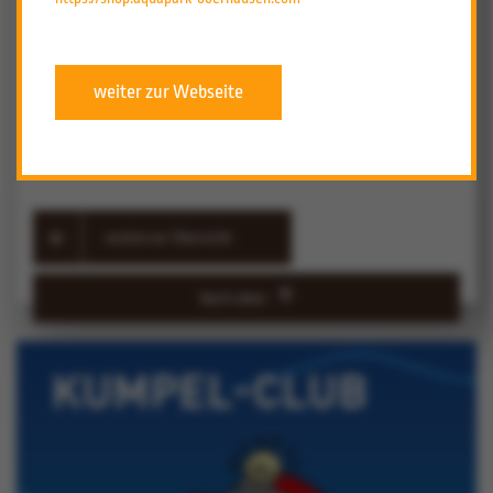
AQUApark Oberhausen – Face­book
AQUApark Oberhausen – Ins­ta­gram
weiter zur Webseite
Café & Bistro „Zum Flöz“ – Face­book
zurück zur Übersicht
Nach oben