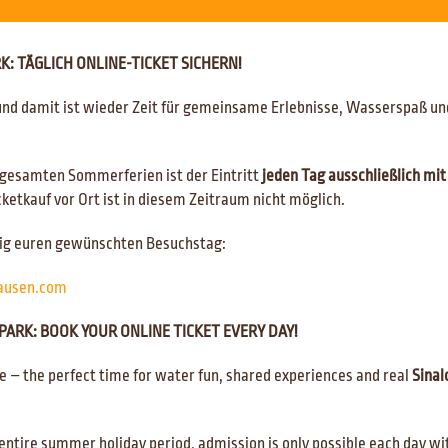
FINALE INFORMATIONEN -
WIEDERERÖFFNUNG
: TÄGLICH ONLINE-TICKET SICHERN!
und damit ist wieder Zeit für gemeinsame Erlebnisse, Wasserspaß u
ZURÜCK ZUR ÜBERSICHT
 gesamten Sommerferien ist der Eintritt
jeden Tag ausschließlich mi
cketkauf vor Ort ist in diesem Zeitraum nicht möglich.
Finale Informationen - Wiedereröffnun
itig euren gewünschten Besuchstag:
Liebe Gäste des AQUApark Oberhausen,
im AQUApark Oberhausen kehrt wieder Leben ein! Am morgigen Tag, Mittwoch, den 2
hausen.com
unsere Freibad-Saison. Der Gesamtbetrieb beginnt zum 30. Mai 2020. Damit reagieren
Lockerungen für Freizeit und den damit verbundenen Nordrhein-Westfalen-Plan, wel
ARK: BOOK YOUR ONLINE TICKET EVERY DAY!
2020 in Kraft tritt.
 – the perfect time for water fun, shared experiences and real
Sinal
Unsere geschätzten Besucher haben damit die Chance auf der 10.500qm Liegewiese 
im 25-Meter-Außenbecken abzukühlen. Außerdem stehen den Badegästen wie gewohn
unseres Erlebnis-Reviers zur Verfügung. Dies ist u.a. aufgrund der Öffnung der Seg
AQUAparks möglich. Auf Attraktionen im Bad, wie bspw. Wasserrutschen müssen Bad
ntire summer holiday period, admission is only possible each day wit