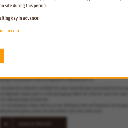
Mai verzichten. Für den Freibadbetrieb gibt es eine neue Wegeführung, welche direk
n site during this period.
in das Freibad führt mit zusätzlichem Ausgang. Außerdem wird es eine gleichzeitig
400 Personen geben.
siting day in advance:
Für den Freibad-Eintritt in der Zeit vom 20. Mai bis einschließlich 29. Mai 2020 gibt es
angepassten, vergünstigten Freibad-Tarif:
hausen.com
Bis 1 Meter: freier Eintritt
Kinder bis 16 Jahre: 2,00 €
Erwachsene: 5,00 €
Der AQUApark hat wie gewohnt von
9.00 Uhr bis 21.00 Uhr
geöffnet!
Details zur W
_________________________
Weitere Informationen:
Morgen (20. Mai 2020) ist ein TV-Team zu Gast im
AQUApark Oberhausen
. Dieses beri
Morgen Deutschland, Punkt 12, Explosiv, RTL Aktuell und n-tv.
Um 06:20 Uhr, 07:20 Uhr und 08:20 Uhr plant Guten Morgen Deutschland die Austr
Zu folgenden Zeiten plant n-tv die Austragung: 08:00 Uhr, 9:30 Uhr und 12 Uhr oder 
RTL Aktuell sendet ab 18:45 Uhr
*Zu verschiedenen Zeiten wird es von der AQUApark-Seite auf Facebook und Instagr
Besucherzahl geben, sodass sich eine Anfahrt evtl. nicht mehr lohnt.
zurück zur Übersicht