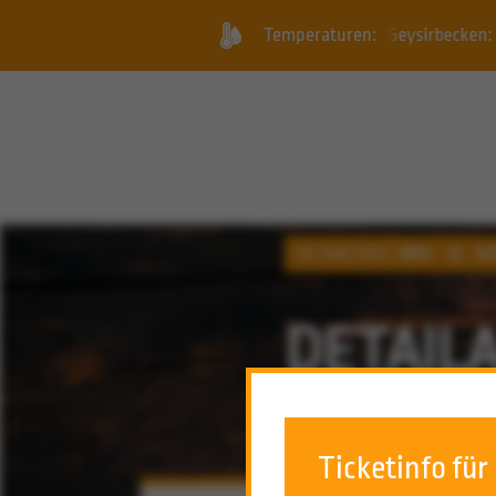
 Kinderland, Geysirbecken: 34 Grad +++ Freizeitbecken: 31 Grad +
Temperaturen:
SIE SIND HIER:
INFO
AK
DETAIL
Ticketinfo für