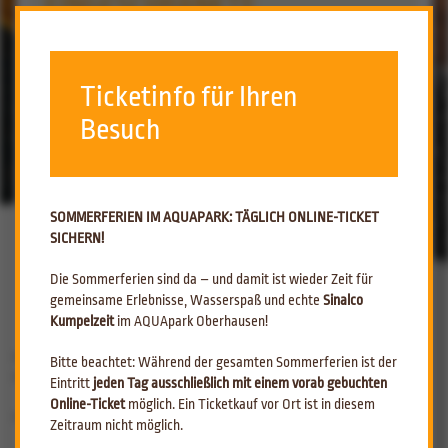
EINGESCHRÄNKTE
WÄRMEZUFUHR AM 25.02.2025
Ticketinfo für Ihren
Besuch
ZURÜCK ZUR ÜBERSICHT
20.02.2025
Eingeschränkte Wärmezufuhr am
SOMMERFERIEN IM AQUAPARK: TÄGLICH ONLINE-TICKET
25.02.2025
SICHERN!
Am
25.02.2025
kommt es aufgrund eines
Fernwärmeschadens
zu einer
Die Sommerferien sind da – und damit ist wieder Zeit für
Unterbrechung der Wärmezufuhr.
gemeinsame Erlebnisse, Wasserspaß und echte
Sinalco
Kumpelzeit
im AQUApark Oberhausen!
Das bedeutet:
Die
Duschen könnten kalt werden
.
Bitte beachtet: Während der gesamten Sommerferien ist der
Das
Außenbecken und der Außengeysir
stehen an diesem Tag nicht zur
Eintritt
jeden Tag ausschließlich mit einem vorab gebuchten
Verfügung.
Online-Ticket
möglich. Ein Ticketkauf vor Ort ist in diesem
Auch die
anderen Becken könnten an Temperatur verlieren
.
Zeitraum nicht möglich.
Der Badebetrieb bleibt dennoch geöffnet. Als Ausgleich gewähren wir am