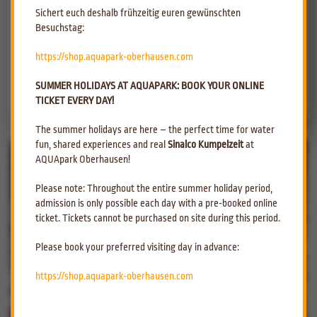
25.02.2025 von Öffnung bis 14:00 Uhr einen 50 % Rabatt auf den
Sichert euch deshalb frühzeitig euren gewünschten
Eintrittspreis
.
Besuchstag:
Wir bitten um Verständnis und freuen uns auf den Besuch.
https://shop.aquapark-oberhausen.com
zurück zur Übersicht
SUMMER HOLIDAYS AT AQUAPARK: BOOK YOUR ONLINE
TICKET EVERY DAY!
Nach oben
The summer holidays are here – the perfect time for water
fun, shared experiences and real
Sinalco Kumpelzeit
at
AQUApark Oberhausen!
Please note: Throughout the entire summer holiday period,
admission is only possible each day with a pre-booked online
ticket. Tickets cannot be purchased on site during this period.
Please book your preferred visiting day in advance:
https://shop.aquapark-oberhausen.com