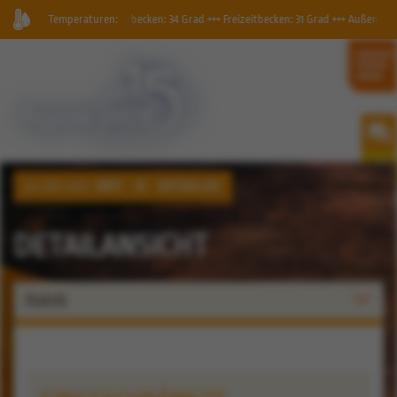
land, Geysirbecken: 34 Grad +++ Freizeitbecken: 31 Grad +++ Außenbecken: 30 Grad +
Temperaturen:
INFO
AKTUELLES
SIE SIND HIER:
DETAILANSICHT
Rubrik