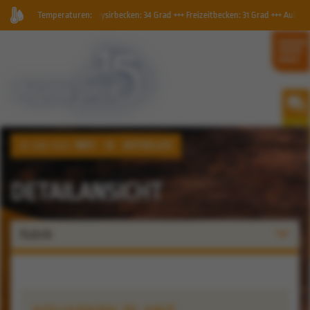
erland, Geysirbecken: 34 Grad +++ Freizeitbecken: 31 Grad +++ Außenbecken: 30 Grad
Temperaturen:
INFO
AKTUELLES
SIE SIND HIER:
DETAILANSICHT
Rubrik