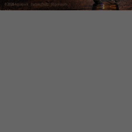
©
2026
Aquapark
Datenschutz
Impressum
AGB