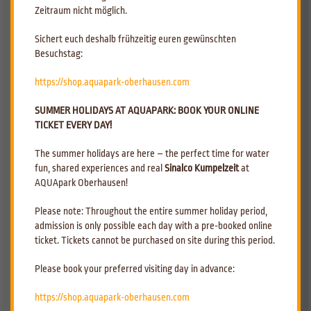
und Hygienekonzept bereits umgesetzt. Die Gesund- & Sicherheit
Zeitraum nicht möglich.
unserer Besucher hat dabei weiterhin höchste Priorität.
Wir informieren Sie in der nächsten Woche (Kalenderwoche 20) bezüglich
Sichert euch deshalb frühzeitig euren gewünschten
eines Termins unserer Wiedereröffnung
. Der AQUApark bedankt sich
Besuchstag:
außerdem im gesamten Namen des Funktionsteams für den Zuspruch
und der Treue in den letzten Tagen und Wochen!
https://shop.aquapark-oberhausen.com
Informationen zur Kurserstattung:
SUMMER HOLIDAYS AT AQUAPARK: BOOK YOUR ONLINE
Aktuell ist die Verwaltung des
AQUApark Oberhausen
quantitativ gering
TICKET EVERY DAY!
besetzt. Zuständige Ansprechpartner der jeweiligen Bereiche und
Services (u.a. Kurse) sind mit der Wiederaufnahme des
The summer holidays are here – the perfect time for water
Geschäftsbetriebes wieder an Bord und werden sich somit
fun, shared experiences and real
Sinalco Kumpelzeit
at
schnellstmöglich um die Kurserstattung sowie weitere Dinge kümmern.
AQUApark Oberhausen!
Hierzu hat der AQUApark bereits vorgearbeitet und Entscheidungen
Please note: Throughout the entire summer holiday period,
getroffen, welche schnellstmöglich umgesetzt werden.
admission is only possible each day with a pre-booked online
Informationen zu von der
AQUApark Oberhausen
GmbH geführte
ticket. Tickets cannot be purchased on site during this period.
Betriebe -
Please book your preferred visiting day in advance:
Marina Oberhausen
- Wiederaufnahme von Übernachtungen Gastlieger
(Boot sowie Wohnmobil) ab 11. Mai 2020
https://shop.aquapark-oberhausen.com
Zum Flöz
- Informationen in der nächsten Woche