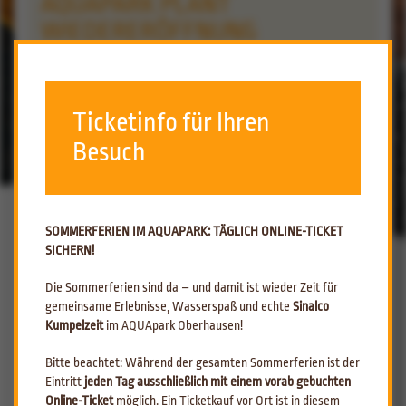
AQUAPARK PLANT
WIEDERERÖFFNUNG
ZURÜCK ZUR ÜBERSICHT
08.05.2020
Ticketinfo für Ihren
Besuch
AQUApark plant Wiedereröffnung
Mai 8, 2020
SOMMERFERIEN IM AQUAPARK: TÄGLICH ONLINE-TICKET
Der AQUApark Oberhausen informiert über die Wiedereröffnung
SICHERN!
Als eines der ersten Erlebnis- und Spaßbäder hat der AQUApark
Die Sommerferien sind da – und damit ist wieder Zeit für
aufgrund der Sicherheitsvorkehrungen um der Corona-Padnemie seit
gemeinsame Erlebnisse, Wasserspaß und echte
Sinalco
dem 14. März 2020 geschlossen. Seit nun mehr 8 Wochen haben keine
Kumpelzeit
im AQUApark Oberhausen!
Badegäste mehr unser Bad betreten. Mit den bekannten Lockerungen
plant der AQUApark die Wiederaufnahme des Geschäftsbetriebes.
Bitte beachtet: Während der gesamten Sommerferien ist der
Hierfür wurden die letzten Wochen intensiv genutzt, um den AQUApark
Eintritt
jeden Tag ausschließlich mit einem vorab gebuchten
auf Vordermann zu bringen. Dabei wurden Maßnahmen des Sicherheits-
Online-Ticket
möglich. Ein Ticketkauf vor Ort ist in diesem