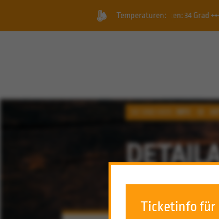
inderland, Geysirbecken: 34 Grad +++ Freizeitbecken: 31 Grad +++
Temperaturen:
SIE SIND HIER:
INFO
AK
DETAIL
Ticketinfo für