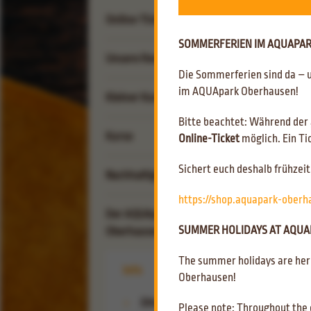
Online-Tickets
SOMMERFERIEN IM AQUAPARK
Unsere Reviere
Die Sommerferien sind da – 
im AQUApark Oberhausen!
Erlebnis-Revier
Kleiner Kumpel
Rutschenparadies
Gastro-Revier
Bitte beachtet: Während der
Kumpel-Club
Schachthalle
Kurse
Online-Ticket
möglich. Ein Ti
Café & Bistro Zum Flöz
Sport-Revier
Kindergeburtstag
Kantine & Kiosk
Sichert euch deshalb frühze
Kinder-Kurse
Nachhaltigkeit
Freibad-Revier
Grabbis Baderegeln
Erwachsenen-Kurse
https://shop.aquapark-ober
Kommunikation
Der AQUApark
Reha-Sport-Kurse
SUMMER HOLIDAYS AT AQUAP
Oberhausen
Ökologisches
The summer holidays are here
Soziales
Gutscheinshop
Info
Oberhausen!
Ernährung
AQUApark Bademode
Öffnungszeiten
Please note: Throughout the e