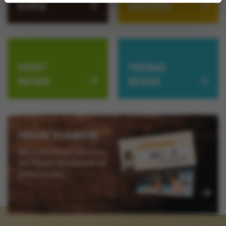
KURSE
GRUPPEN
SPORT
FREIBAD
REVIER
REVIER
FREUDE SCHENKEN!
Mit Gutscheinen aus dem
AQUApark Oberhausen zu
jedem Anlass.