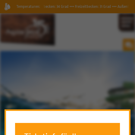
and, Geysirbecken: 34 Grad +++ Freizeitbecken: 31 Grad +++ Außenbecken: 30 Grad ++
Temperaturen:
WASSERGYMNASTIK PAUSIERT WÄHREND
DER SOM