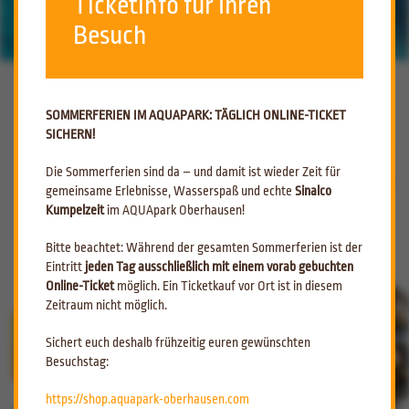
Ticketinfo für Ihren
Besuch
SOMMERFERIEN TÄGLICH ONLINE-
TICKETING
NEWS
SOMMERFERIEN IM AQUAPARK: TÄGLICH ONLINE-TICKET
FOTO- UND VIDEOAUFNAHMEN IM
SICHERN!
AQUAPARK OBE
Die Sommerferien sind da – und damit ist wieder Zeit für
gemeinsame Erlebnisse, Wasserspaß und echte
Sinalco
Anmeldung
WASSERGYMNASTIK PAUSIERT WÄHREND
Kumpelzeit
im AQUApark Oberhausen!
DER SOM
Bitte beachtet: Während der gesamten Sommerferien ist der
GLÜCK AUF!
Eintritt
jeden Tag ausschließlich mit einem vorab gebuchten
SOMMERFERIEN TÄGLICH ONLINE-
Online-Ticket
möglich. Ein Ticketkauf vor Ort ist in diesem
Zeitraum nicht möglich.
TICKETING
TAUCH AB!
3 BAHNEN!
Sichert euch deshalb frühzeitig euren gewünschten
Besuchstag:
FOTO- UND VIDEOAUFNAHMEN IM
EUROPAWEIT EINMALIG!
AQUAPARK OBE
https://shop.aquapark-oberhausen.com