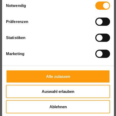
Einwilligungsauswahl
Notwendig
Präferenzen
GASTRO REVIER
Statistiken
Marketing
KUMPELCLUB
Feier deinen Geburtstag
im Aquapark
Alle zulassen
Auswahl erlauben
Ablehnen
NEUE