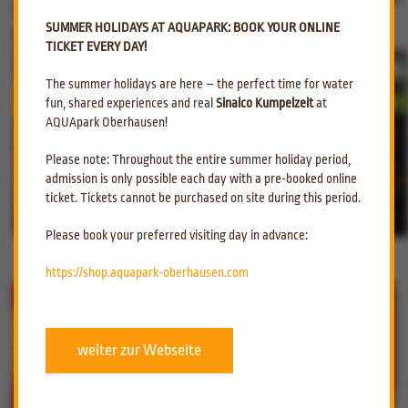
SUMMER HOLIDAYS AT AQUAPARK: BOOK YOUR ONLINE
WASSERGYMNASTIK PAUSIERT WÄHREND
TICKET EVERY DAY!
DER SOM
The summer holidays are here – the perfect time for water
fun, shared experiences and real
Sinalco Kumpelzeit
at
AQUApark Oberhausen!
Please note: Throughout the entire summer holiday period,
admission is only possible each day with a pre-booked online
ticket. Tickets cannot be purchased on site during this period.
UNSER HIGHLIGHT
Please book your preferred visiting day in advance:
https://shop.aquapark-oberhausen.com
RUTSCHENWELT DER SUPERLATIVE
weiter zur Webseite
AUFFAHRBARE KUPPELHALLE